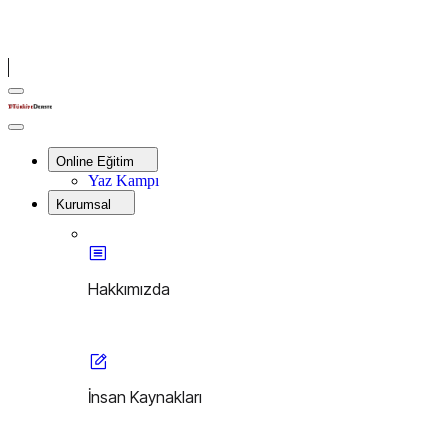
Menu
Türkiye
Derste
Close
Menu
Online Eğitim
Yaz Kampı
Kurumsal
Hakkımızda
İnsan Kaynakları