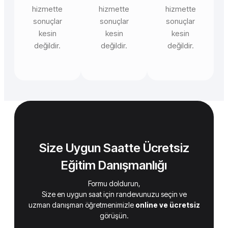
hizmette
hizmette
hizmette
sonuçlar
sonuçlar
sonuçlar
kesin
kesin
kesin
değildir.
değildir.
değildir.
Size Uygun Saatte Ücretsiz
Eğitim Danışmanlığı
Formu doldurun,
Size en uygun saat için randevunuzu seçin ve
uzman danışman öğretmenimizle
online ve ücretsiz
görüşün.