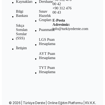
Kaynakları
Dershane
00 42
+90 312 476
Bilgi
Sınav
00 43
Bankası
Hazırlık
Grupları
E-Posta
Adresimiz:
Sıkça
info@turkiyederste.com
Sorulan
Puanmatik
Sorular
(SSS)
LGS Puan
Hesaplama
İletişim
AYT Puan
Hesaplama
TYT Puan
Hesaplama
© 2026 | Türkiye Derste | Online Eğitim Platformu |
KV.K.K.