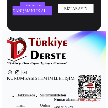
ÜCRETSIZ
BIZI ARAYIN
DANIŞMANLIK AL
KURUMSAL
SİSTEMİMİZ
İLETİŞİM
Hakkımızda
Sistemimiz
Telefon
Numaralarımız:
İnsan
Online
+90 312 476