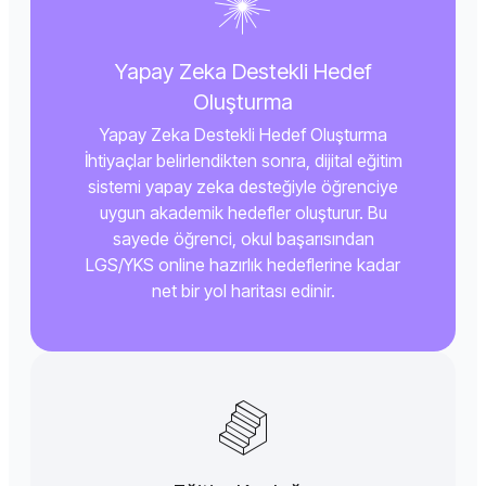
Yapay Zeka Destekli Hedef
Oluşturma
Yapay Zeka Destekli Hedef Oluşturma
İhtiyaçlar belirlendikten sonra, dijital eğitim
sistemi yapay zeka desteğiyle öğrenciye
uygun akademik hedefler oluşturur. Bu
sayede öğrenci, okul başarısından
LGS/YKS online hazırlık hedeflerine kadar
net bir yol haritası edinir.