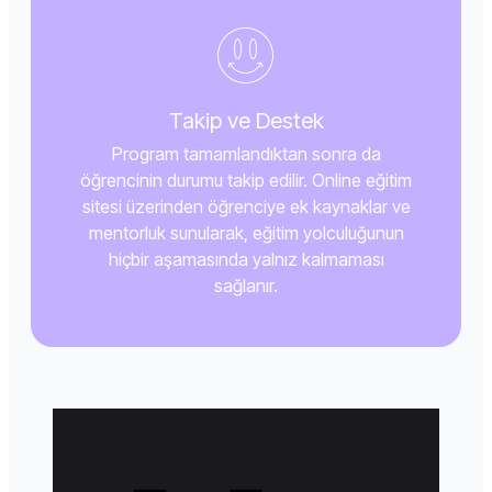
Takip ve Destek
Program tamamlandıktan sonra da
öğrencinin durumu takip edilir. Online eğitim
sitesi üzerinden öğrenciye ek kaynaklar ve
mentorluk sunularak, eğitim yolculuğunun
hiçbir aşamasında yalnız kalmaması
sağlanır.