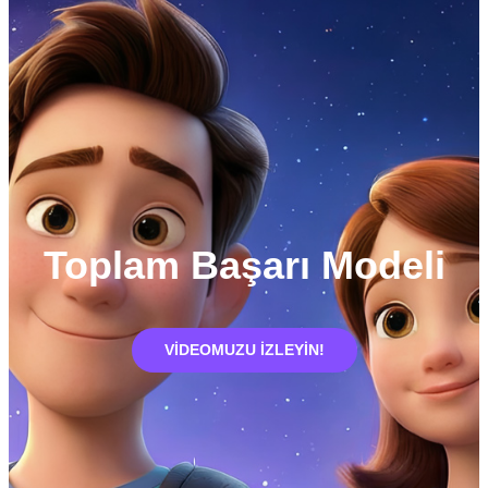
Memnuniyet ve
Tavsiyeler ile
Büyüyoruz
Binlerce Mutlu Veli