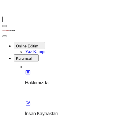
Menu
Türkiye
Derste
Close
Menu
Online Eğitim
Yaz Kampı
Kurumsal
Hakkımızda
İnsan Kaynakları