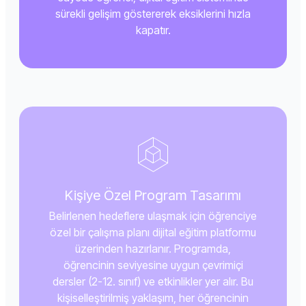
sürekli gelişim göstererek eksiklerini hızla
kapatır.
Kişiye Özel Program Tasarımı
Belirlenen hedeflere ulaşmak için öğrenciye
özel bir çalışma planı dijital eğitim platformu
üzerinden hazırlanır. Programda,
öğrencinin seviyesine uygun çevrimiçi
dersler (2-12. sınıf) ve etkinlikler yer alır. Bu
kişiselleştirilmiş yaklaşım, her öğrencinin