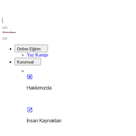
Menu
Türkiye
Derste
Close
Menu
Online Eğitim
Yaz Kampı
Kurumsal
Hakkımızda
İnsan Kaynakları