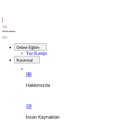
Menu
Türkiye
Derste
Close
Menu
Online Eğitim
Yaz Kampı
Kurumsal
Hakkımızda
İnsan Kaynakları